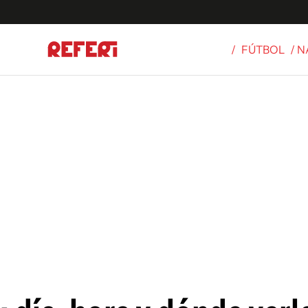
/
FÚTBOL
/ 
Olímpicos
S
tbol
g
ortivo