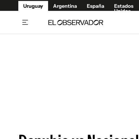
Uruguay
Argentina
España
Estados
Unidos
Home
Juegos 
Referí
Rugby
Fútbol
Básque
Mundial 2026
Tenis
Resultados Deportivos
Runnin
Fútbol internacional
Polidep
Copa Libertadores
Motor