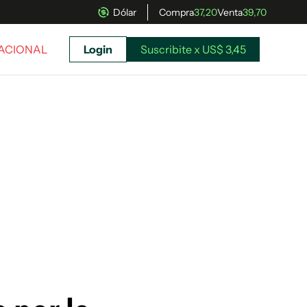
Dólar
Compra
37,20
Venta
39,70
NACIONAL
Login
Suscribite x US$ 3,45
uscríbete ahora a El Observador y elegí hasta
donde llegar.
Suscribite x US$ 3,45