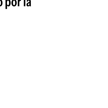
 por la
guenos en: