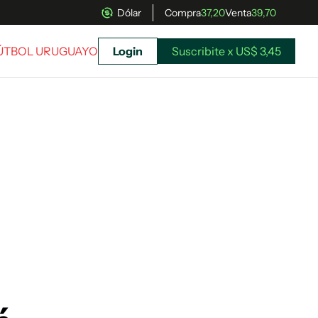
Dólar
Compra
37,20
Venta
39,70
FÚTBOL URUGUAYO
Login
Suscribite x US$ 3,45
uscríbete ahora a El Observador y elegí hasta
donde llegar.
Suscribite x US$ 3,45