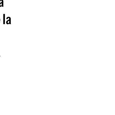
á
guenos en:
 la
,