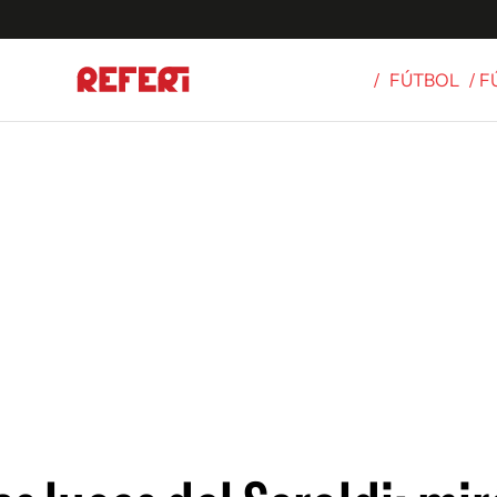
/
FÚTBOL
/ 
Olímpicos
S
tbol
g
ortivo