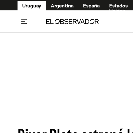
Uruguay
Argentina
España
Estados
Unidos
Home
Juegos 
Referí
Rugby
Fútbol
Básque
Mundial 2026
Tenis
Resultados Deportivos
Runnin
Fútbol internacional
Polidep
Copa Libertadores
Motor