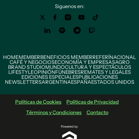
Siguenos en:
HOME
MEMBER
BENEFICIOS MEMBER
REFERÍ
NACIONAL
CAFÉ Y NEGOCIOS
ECONOMÍA Y EMPRESAS
AGRO
BRAND STUDIO
MUNDO
CULTURA Y ESPECTÁCULOS
LIFESTYLE
OPINIÓN
FÚNEBRES
REMATES Y LEGALES
EDICIONES ESPECIALES
PUBLICACIONES
NEWSLETTERS
ARGENTINA
ESPAÑA
ESTADOS UNIDOS
Políticas de Cookies
Políticas de Privacidad
Términos y Condiciones
Contacto