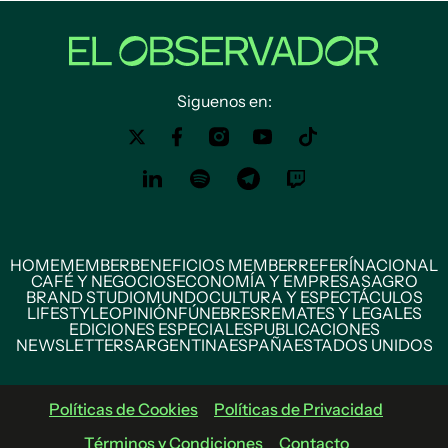
Siguenos en:
HOME
MEMBER
BENEFICIOS MEMBER
REFERÍ
NACIONAL
CAFÉ Y NEGOCIOS
ECONOMÍA Y EMPRESAS
AGRO
BRAND STUDIO
MUNDO
CULTURA Y ESPECTÁCULOS
LIFESTYLE
OPINIÓN
FÚNEBRES
REMATES Y LEGALES
EDICIONES ESPECIALES
PUBLICACIONES
NEWSLETTERS
ARGENTINA
ESPAÑA
ESTADOS UNIDOS
Políticas de Cookies
Políticas de Privacidad
Términos y Condiciones
Contacto