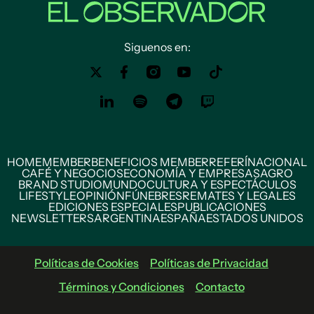
Siguenos en:
HOME
MEMBER
BENEFICIOS MEMBER
REFERÍ
NACIONAL
CAFÉ Y NEGOCIOS
ECONOMÍA Y EMPRESAS
AGRO
BRAND STUDIO
MUNDO
CULTURA Y ESPECTÁCULOS
LIFESTYLE
OPINIÓN
FÚNEBRES
REMATES Y LEGALES
EDICIONES ESPECIALES
PUBLICACIONES
NEWSLETTERS
ARGENTINA
ESPAÑA
ESTADOS UNIDOS
Políticas de Cookies
Políticas de Privacidad
Términos y Condiciones
Contacto