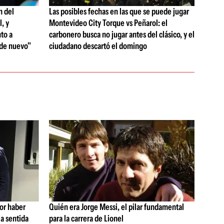
n del
Las posibles fechas en las que se puede jugar
, y
Montevideo City Torque vs Peñarol: el
to a
carbonero busca no jugar antes del clásico, y el
 de nuevo"
ciudadano descartó el domingo
por haber
Quién era Jorge Messi, el pilar fundamental
a sentida
para la carrera de Lionel