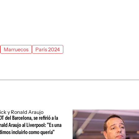
Marruecos
París 2024
DT del Barcelona, se refirió a la
nald Araujo al Liverpool: "Es una
dimos incluirlo como quería"