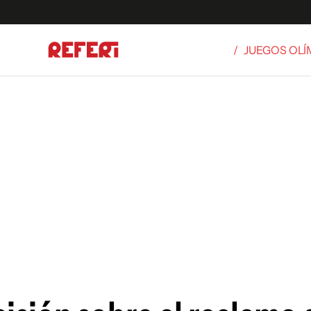
/
JUEGOS OLÍ
Olímpicos
S
tbol
g
ortivo