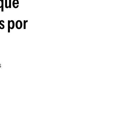
 que
guenos en:
s por
s