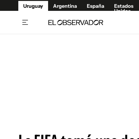
Uruguay
Argentina
España
Estados
Unidos
Home
Juegos 
Referí
Rugby
Fútbol
Básque
Mundial 2026
Tenis
Resultados Deportivos
Runnin
Fútbol internacional
Polidep
Copa Libertadores
Motor