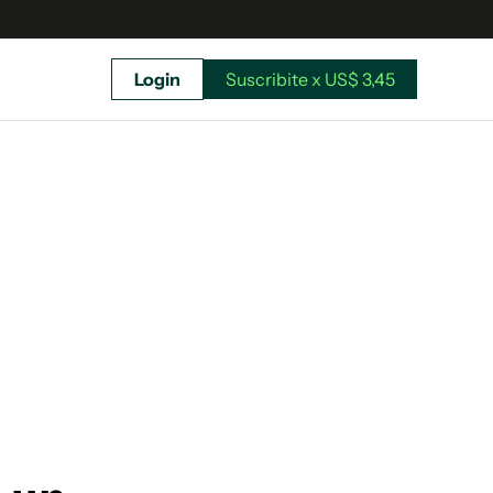
Login
Suscribite x US$ 3,45
uscríbete ahora a El Observador y elegí hasta
donde llegar.
Suscribite x US$ 3,45