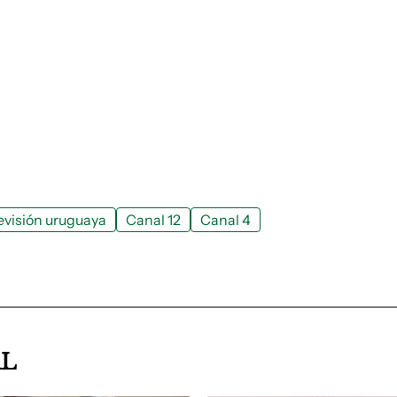
evisión uruguaya
Canal 12
Canal 4
AL