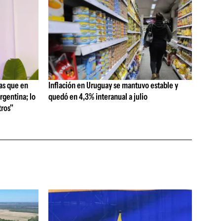
as que en
Inflación en Uruguay se mantuvo estable y
rgentina; lo
quedó en 4,3% interanual a julio
ros"