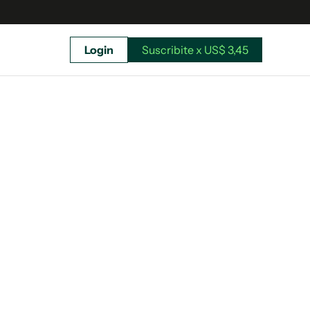
Login
Suscribite x US$ 3,45
uscríbete ahora a El Observador y elegí hasta
donde llegar.
Suscribite x US$ 3,45