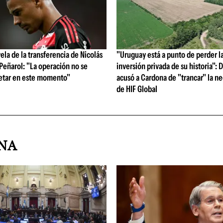
vela de la transferencia de Nicolás
"Uruguay está a punto de perder l
 Peñarol: "La operación no se
inversión privada de su historia":
etar en este momento"
acusó a Cardona de "trancar" la n
de HIF Global
INA