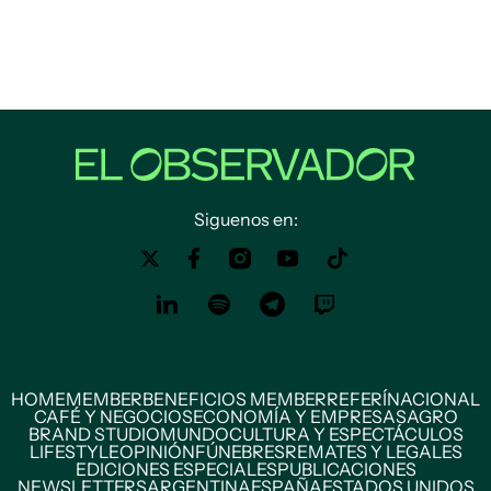
Siguenos en:
HOME
MEMBER
BENEFICIOS MEMBER
REFERÍ
NACIONAL
CAFÉ Y NEGOCIOS
ECONOMÍA Y EMPRESAS
AGRO
BRAND STUDIO
MUNDO
CULTURA Y ESPECTÁCULOS
LIFESTYLE
OPINIÓN
FÚNEBRES
REMATES Y LEGALES
EDICIONES ESPECIALES
PUBLICACIONES
NEWSLETTERS
ARGENTINA
ESPAÑA
ESTADOS UNIDOS