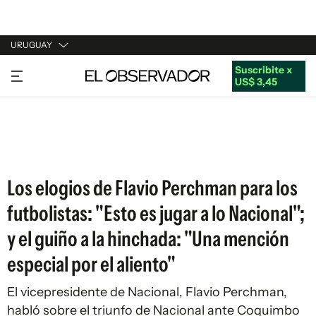
URUGUAY
Suscribite x
URUGUAY
US$ 3,45
ARGENTINA
ESPAÑA
ESTADOS UNIDOS
Los elogios de Flavio Perchman para los
futbolistas: "Esto es jugar a lo Nacional";
y el guiño a la hinchada: "Una mención
especial por el aliento"
El vicepresidente de Nacional, Flavio Perchman,
habló sobre el triunfo de Nacional ante Coquimbo