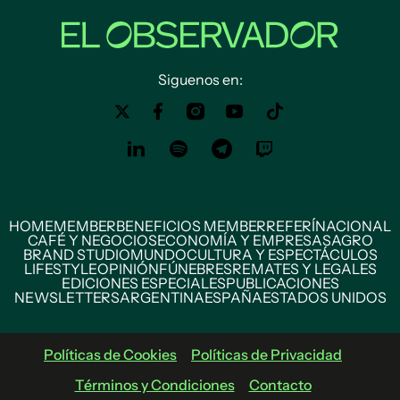
Siguenos en:
HOME
MEMBER
BENEFICIOS MEMBER
REFERÍ
NACIONAL
CAFÉ Y NEGOCIOS
ECONOMÍA Y EMPRESAS
AGRO
BRAND STUDIO
MUNDO
CULTURA Y ESPECTÁCULOS
LIFESTYLE
OPINIÓN
FÚNEBRES
REMATES Y LEGALES
EDICIONES ESPECIALES
PUBLICACIONES
NEWSLETTERS
ARGENTINA
ESPAÑA
ESTADOS UNIDOS
Políticas de Cookies
Políticas de Privacidad
Términos y Condiciones
Contacto