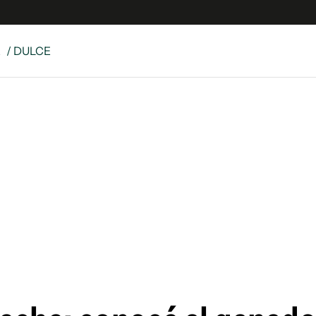
E
/ DULCE
e
S
n
es
Siguenos en:
 y Legales
es especiales
ciones
ters
ina
 Unidos