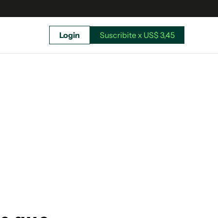
Login
Suscribite x US$ 3,45
uscríbete ahora a El Observador y elegí hasta
donde llegar.
Suscribite x US$ 3,45