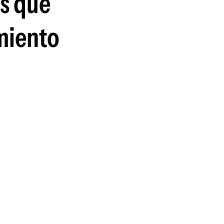
es que
imiento