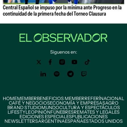
Central Español se impuso por la mínima ante Progreso en la
continuidad de la primera fecha del Torneo Clausura
Siguenos en:
HOME
MEMBER
BENEFICIOS MEMBER
REFERÍ
NACIONAL
CAFÉ Y NEGOCIOS
ECONOMÍA Y EMPRESAS
AGRO
BRAND STUDIO
MUNDO
CULTURA Y ESPECTÁCULOS
LIFESTYLE
OPINIÓN
FÚNEBRES
REMATES Y LEGALES
EDICIONES ESPECIALES
PUBLICACIONES
NEWSLETTERS
ARGENTINA
ESPAÑA
ESTADOS UNIDOS