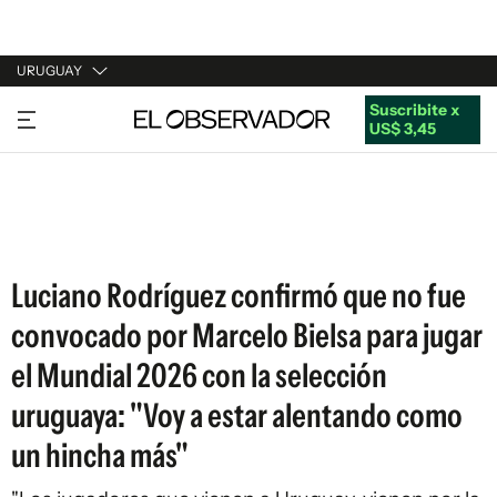
URUGUAY
Suscribite x
URUGUAY
US$ 3,45
ARGENTINA
ESPAÑA
ESTADOS UNIDOS
Luciano Rodríguez confirmó que no fue
convocado por Marcelo Bielsa para jugar
el Mundial 2026 con la selección
uruguaya: "Voy a estar alentando como
un hincha más"