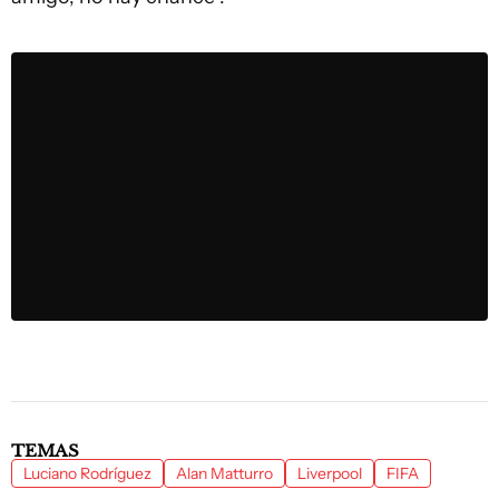
TEMAS
Luciano Rodríguez
Alan Matturro
Liverpool
FIFA