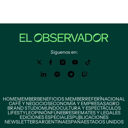
Siguenos en:
HOME
MEMBER
BENEFICIOS MEMBER
REFERÍ
NACIONAL
CAFÉ Y NEGOCIOS
ECONOMÍA Y EMPRESAS
AGRO
BRAND STUDIO
MUNDO
CULTURA Y ESPECTÁCULOS
LIFESTYLE
OPINIÓN
FÚNEBRES
REMATES Y LEGALES
EDICIONES ESPECIALES
PUBLICACIONES
NEWSLETTERS
ARGENTINA
ESPAÑA
ESTADOS UNIDOS