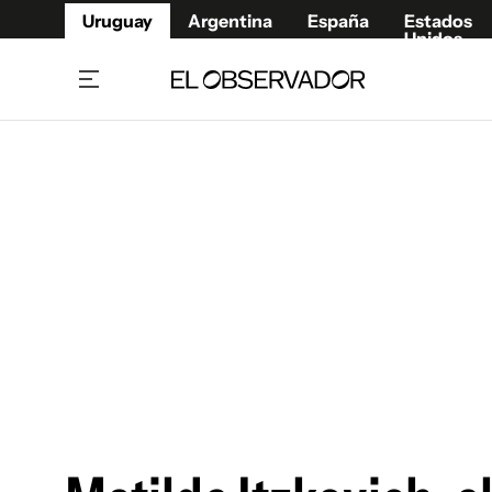
Uruguay
Argentina
España
Estados
Unidos
Home
Juegos 
Referí
Rugby
Fútbol
Básque
Mundial 2026
Tenis
Resultados Deportivos
Runnin
Fútbol internacional
Polidep
Copa Libertadores
Motor