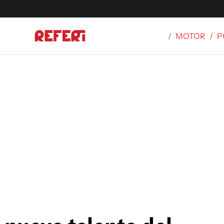
/
MOTOR
/
P
Olímpicos
S
tbol
g
ortivo