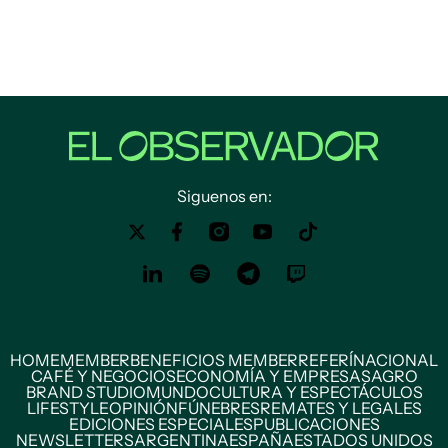
Siguenos en:
HOME
MEMBER
BENEFICIOS MEMBER
REFERÍ
NACIONAL
CAFÉ Y NEGOCIOS
ECONOMÍA Y EMPRESAS
AGRO
BRAND STUDIO
MUNDO
CULTURA Y ESPECTÁCULOS
LIFESTYLE
OPINIÓN
FÚNEBRES
REMATES Y LEGALES
EDICIONES ESPECIALES
PUBLICACIONES
NEWSLETTERS
ARGENTINA
ESPAÑA
ESTADOS UNIDOS