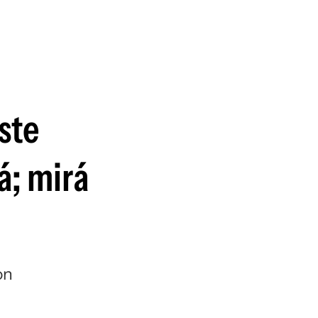
guenos en:
ste
á; mirá
on