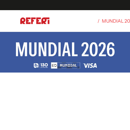
/
MUNDIAL 2
Olímpicos
S
tbol
g
ortivo