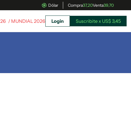
Dólar
Compra
37,20
Venta
39,70
026
/ MUNDIAL 2026
Login
Suscribite x US$ 3,45
uscríbete ahora a El Observador y elegí hasta
donde llegar.
Suscribite x US$ 3,45