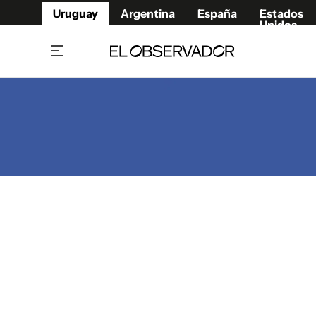
Uruguay
Argentina
España
Estados
Unidos
Home
Juegos 
Referí
Rugby
Fútbol
Básque
Mundial 2026
Tenis
Resultados Deportivos
Runnin
Fútbol internacional
Polidep
Copa Libertadores
Motor