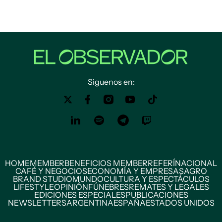
Siguenos en:
HOME
MEMBER
BENEFICIOS MEMBER
REFERÍ
NACIONAL
CAFÉ Y NEGOCIOS
ECONOMÍA Y EMPRESAS
AGRO
BRAND STUDIO
MUNDO
CULTURA Y ESPECTÁCULOS
LIFESTYLE
OPINIÓN
FÚNEBRES
REMATES Y LEGALES
EDICIONES ESPECIALES
PUBLICACIONES
NEWSLETTERS
ARGENTINA
ESPAÑA
ESTADOS UNIDOS