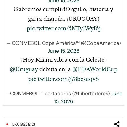
June 15, 2026
¡Sabremos cumplir!Orgullo, historia y
garra charrúa. ¡URUGUAY!
pic.twitter.com/5NTylWyI6j
— CONMEBOL Copa América™ (@CopaAmerica)
June 15, 2026
¡Hoy Miami vibra con la Celeste!
@Uruguay
debuta en la
@FIFAWorldCup
pic.twitter.com/j73bcsuqvS
— CONMEBOL Libertadores (@Libertadores)
June
15, 2026
15-06-2026 12:53