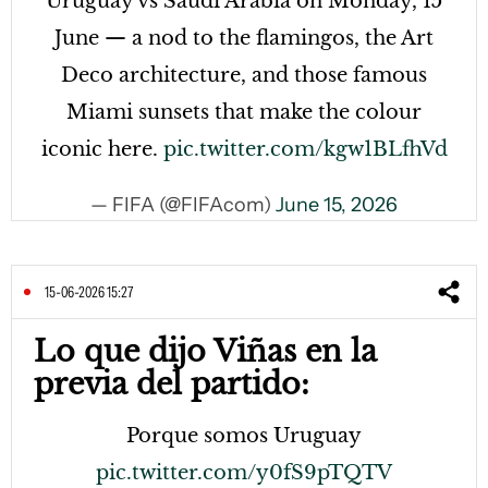
Uruguay vs Saudi Arabia on Monday, 15
June — a nod to the flamingos, the Art
Deco architecture, and those famous
Miami sunsets that make the colour
iconic here.
pic.twitter.com/kgw1BLfhVd
— FIFA (@FIFAcom)
June 15, 2026
15-06-2026 15:27
Lo que dijo Viñas en la
previa del partido:
Porque somos Uruguay
pic.twitter.com/y0fS9pTQTV