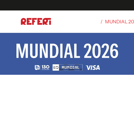
/
MUNDIAL 2
Olímpicos
S
tbol
g
ortivo