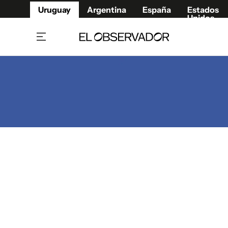
Uruguay
Argentina
España
Estados
Unidos
Home
Juegos 
Referí
Rugby
Fútbol
Básque
Mundial 2026
Tenis
Resultados Deportivos
Runnin
Fútbol internacional
Polidep
Copa Libertadores
Motor