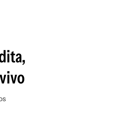
guenos en:
dita,
 vivo
os