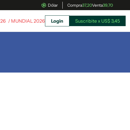
Dólar
Compra
37,20
Venta
39,70
026
/ MUNDIAL 2026
Login
Suscribite x US$ 3,45
uscríbete ahora a El Observador y elegí hasta
donde llegar.
Suscribite x US$ 3,45