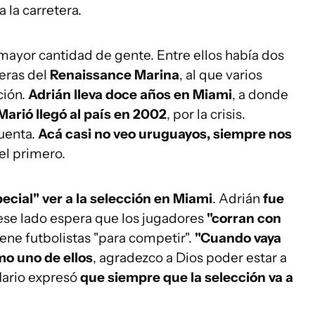
 la carretera.
 mayor cantidad de gente. Entre ellos había dos
ueras del
Renaissance Marina
, al que varios
ción.
Adrián lleva doce años en Miami
, a donde
Marió llegó al país en 2002
, por la crisis.
uenta.
Acá casi no veo uruguayos, siempre nos
el primero.
ecial" ver a la selección en Miami
. Adrián
fue
e ese lado espera que los jugadores
"corran con
ene futbolistas "para competir".
"Cuando vaya
mo uno de ellos
, agradezco a Dios poder estar a
Mario expresó
que siempre que la selección va a