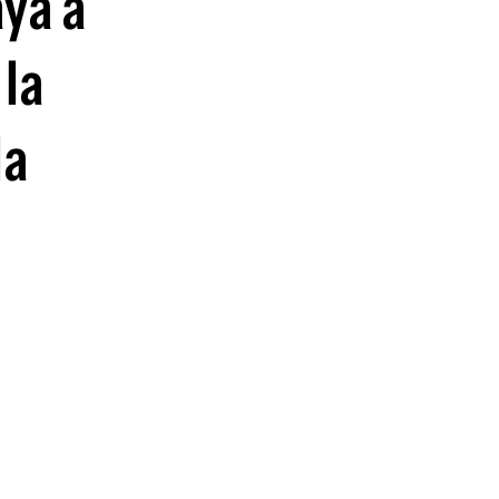
aya a
 la
la