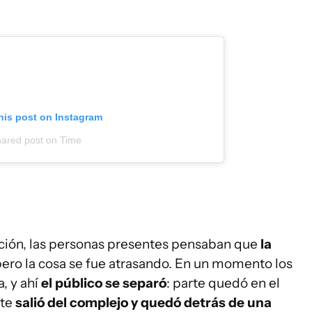
his post on Instagram
ared post
on
Time
ección, las personas presentes pensaban que
la
pero la cosa se fue atrasando. En un momento los
a, y ahí
el público se separó
: parte quedó en el
rte
salió del complejo y quedó detrás de una