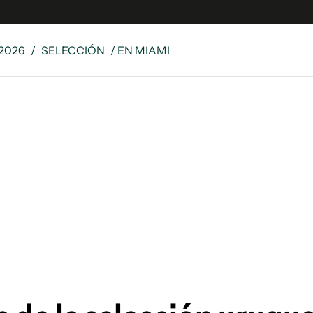
2026
/
SELECCIÓN
/ EN MIAMI
e
S
n
es
Siguenos en:
 y Legales
es especiales
ciones
ters
ina
 Unidos