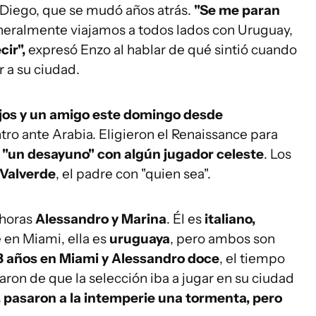
Diego, que se mudó años atrás.
"Se me paran
neralmente viajamos a todos lados con Uruguay,
cir",
expresó Enzo al hablar de qué sintió cuando
r a su ciudad.
ijos y un amigo este domingo desde
entro ante Arabia. Eligieron el Renaissance para
 "un desayuno" con algún jugador celeste
. Los
 Valverde
, el padre con "quien sea".
 horas
Alessandro y Marina
. Él es
italiano,
 en Miami, ella es
uruguaya
, pero ambos son
33 años en Miami y Alessandro doce
, el tiempo
ron de que la selección iba a jugar en su ciudad
l, pasaron a la intemperie una tormenta, pero