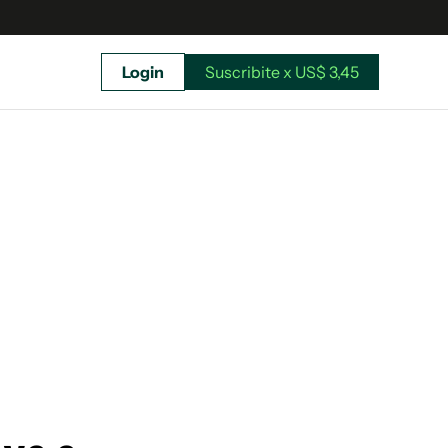
Login
Suscribite x US$ 3,45
uscríbete ahora a El Observador y elegí hasta
donde llegar.
Suscribite x US$ 3,45