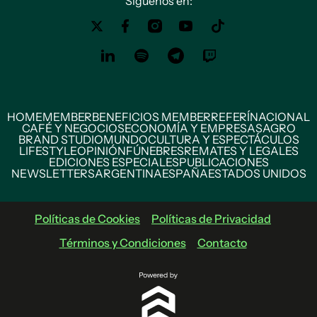
Siguenos en:
HOME
MEMBER
BENEFICIOS MEMBER
REFERÍ
NACIONAL
CAFÉ Y NEGOCIOS
ECONOMÍA Y EMPRESAS
AGRO
BRAND STUDIO
MUNDO
CULTURA Y ESPECTÁCULOS
LIFESTYLE
OPINIÓN
FÚNEBRES
REMATES Y LEGALES
EDICIONES ESPECIALES
PUBLICACIONES
NEWSLETTERS
ARGENTINA
ESPAÑA
ESTADOS UNIDOS
Políticas de Cookies
Políticas de Privacidad
Términos y Condiciones
Contacto