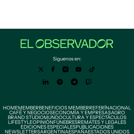
Siguenos en:
HOME
MEMBER
BENEFICIOS MEMBER
REFERÍ
NACIONAL
CAFÉ Y NEGOCIOS
ECONOMÍA Y EMPRESAS
AGRO
BRAND STUDIO
MUNDO
CULTURA Y ESPECTÁCULOS
LIFESTYLE
OPINIÓN
FÚNEBRES
REMATES Y LEGALES
EDICIONES ESPECIALES
PUBLICACIONES
NEWSLETTERS
ARGENTINA
ESPAÑA
ESTADOS UNIDOS