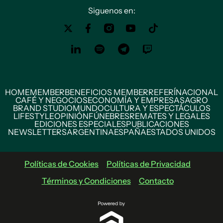
Siguenos en:
HOME
MEMBER
BENEFICIOS MEMBER
REFERÍ
NACIONAL
CAFÉ Y NEGOCIOS
ECONOMÍA Y EMPRESAS
AGRO
BRAND STUDIO
MUNDO
CULTURA Y ESPECTÁCULOS
LIFESTYLE
OPINIÓN
FÚNEBRES
REMATES Y LEGALES
EDICIONES ESPECIALES
PUBLICACIONES
NEWSLETTERS
ARGENTINA
ESPAÑA
ESTADOS UNIDOS
Políticas de Cookies
Políticas de Privacidad
Términos y Condiciones
Contacto