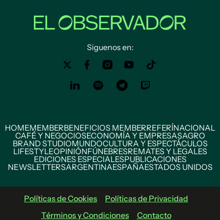
Siguenos en:
HOME
MEMBER
BENEFICIOS MEMBER
REFERÍ
NACIONAL
CAFÉ Y NEGOCIOS
ECONOMÍA Y EMPRESAS
AGRO
BRAND STUDIO
MUNDO
CULTURA Y ESPECTÁCULOS
LIFESTYLE
OPINIÓN
FÚNEBRES
REMATES Y LEGALES
EDICIONES ESPECIALES
PUBLICACIONES
NEWSLETTERS
ARGENTINA
ESPAÑA
ESTADOS UNIDOS
Políticas de Cookies
Políticas de Privacidad
Términos y Condiciones
Contacto