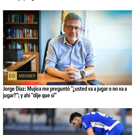
Jorge Díaz: Mujica me preguntó "¿usted va a jugar o no va a
jugar?"; y ahí "dije que sí"