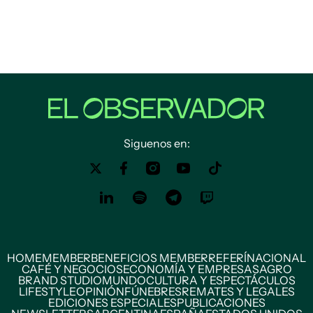
Siguenos en:
HOME
MEMBER
BENEFICIOS MEMBER
REFERÍ
NACIONAL
CAFÉ Y NEGOCIOS
ECONOMÍA Y EMPRESAS
AGRO
BRAND STUDIO
MUNDO
CULTURA Y ESPECTÁCULOS
LIFESTYLE
OPINIÓN
FÚNEBRES
REMATES Y LEGALES
EDICIONES ESPECIALES
PUBLICACIONES