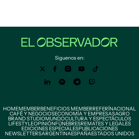
Siguenos en:
HOME
MEMBER
BENEFICIOS MEMBER
REFERÍ
NACIONAL
CAFÉ Y NEGOCIOS
ECONOMÍA Y EMPRESAS
AGRO
BRAND STUDIO
MUNDO
CULTURA Y ESPECTÁCULOS
LIFESTYLE
OPINIÓN
FÚNEBRES
REMATES Y LEGALES
EDICIONES ESPECIALES
PUBLICACIONES
NEWSLETTERS
ARGENTINA
ESPAÑA
ESTADOS UNIDOS