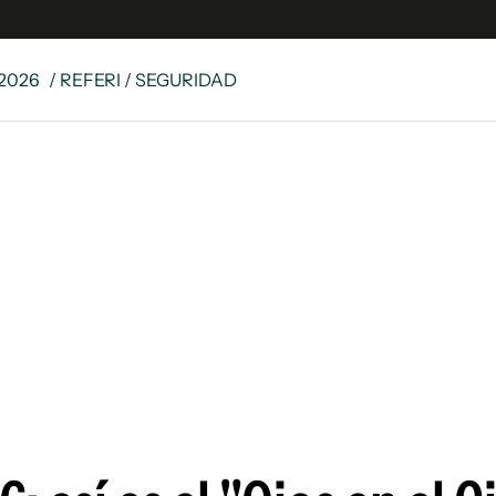
2026
/ REFERI / SEGURIDAD
e
S
n
es
Siguenos en:
 y Legales
es especiales
ciones
ters
ina
 Unidos