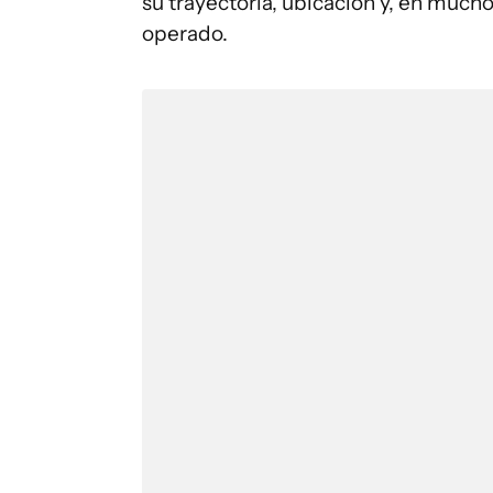
su trayectoria, ubicación y, en much
operado.