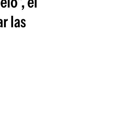
elo", el
r las