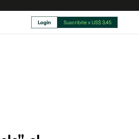
Login
Suscribite x US$ 3,45
uscríbete ahora a El Observador y elegí hasta
donde llegar.
Suscribite x US$ 3,45