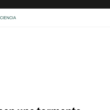
 CIENCIA
e
S
n
es
Siguenos en:
 y Legales
es especiales
ciones
ters
ina
 Unidos