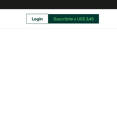
Login
Suscribite x US$ 3,45
uscríbete ahora a El Observador y elegí hasta
donde llegar.
Suscribite x US$ 3,45