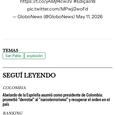
https://t.co/yAMjf4cw3V
#Edição18
pic.twitter.com/MPwji2woFd
— GloboNews (@GloboNews)
May 11, 2026
TEMAS
San Pablo
explosión
SEGUÍ LEYENDO
COLOMBIA
Abelardo de la Espriella asumió como presidente de Colombia:
prometió "derrotar" al "narcoterrorismo" y recuperar el orden en el
país
RANKING