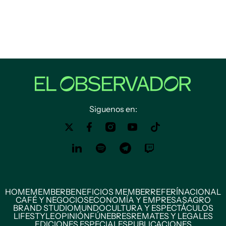
Siguenos en:
HOME
MEMBER
BENEFICIOS MEMBER
REFERÍ
NACIONAL
CAFÉ Y NEGOCIOS
ECONOMÍA Y EMPRESAS
AGRO
BRAND STUDIO
MUNDO
CULTURA Y ESPECTÁCULOS
LIFESTYLE
OPINIÓN
FÚNEBRES
REMATES Y LEGALES
EDICIONES ESPECIALES
PUBLICACIONES