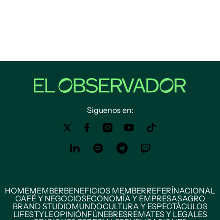
Siguenos en:
HOME
MEMBER
BENEFICIOS MEMBER
REFERÍ
NACIONAL
CAFÉ Y NEGOCIOS
ECONOMÍA Y EMPRESAS
AGRO
BRAND STUDIO
MUNDO
CULTURA Y ESPECTÁCULOS
LIFESTYLE
OPINIÓN
FÚNEBRES
REMATES Y LEGALES