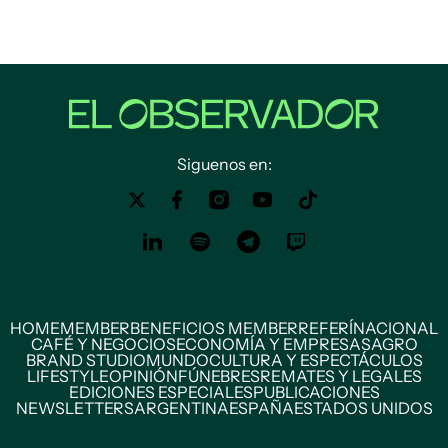
Siguenos en:
HOME
MEMBER
BENEFICIOS MEMBER
REFERÍ
NACIONAL
CAFÉ Y NEGOCIOS
ECONOMÍA Y EMPRESAS
AGRO
BRAND STUDIO
MUNDO
CULTURA Y ESPECTÁCULOS
LIFESTYLE
OPINIÓN
FÚNEBRES
REMATES Y LEGALES
EDICIONES ESPECIALES
PUBLICACIONES
NEWSLETTERS
ARGENTINA
ESPAÑA
ESTADOS UNIDOS