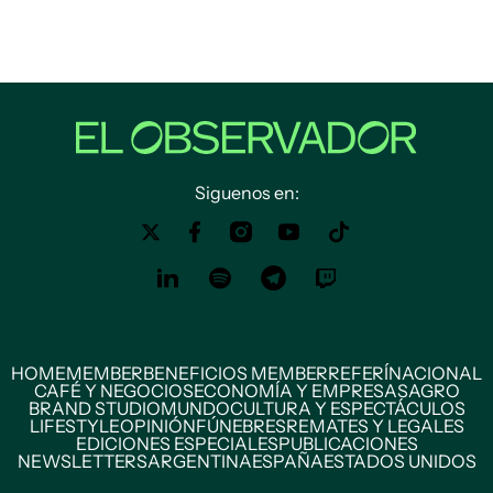
Siguenos en:
HOME
MEMBER
BENEFICIOS MEMBER
REFERÍ
NACIONAL
CAFÉ Y NEGOCIOS
ECONOMÍA Y EMPRESAS
AGRO
BRAND STUDIO
MUNDO
CULTURA Y ESPECTÁCULOS
LIFESTYLE
OPINIÓN
FÚNEBRES
REMATES Y LEGALES
EDICIONES ESPECIALES
PUBLICACIONES
NEWSLETTERS
ARGENTINA
ESPAÑA
ESTADOS UNIDOS