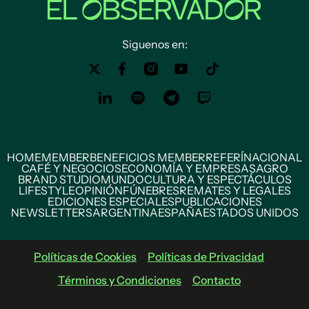
Siguenos en:
HOME
MEMBER
BENEFICIOS MEMBER
REFERÍ
NACIONAL
CAFÉ Y NEGOCIOS
ECONOMÍA Y EMPRESAS
AGRO
BRAND STUDIO
MUNDO
CULTURA Y ESPECTÁCULOS
LIFESTYLE
OPINIÓN
FÚNEBRES
REMATES Y LEGALES
EDICIONES ESPECIALES
PUBLICACIONES
NEWSLETTERS
ARGENTINA
ESPAÑA
ESTADOS UNIDOS
Políticas de Cookies
Políticas de Privacidad
Términos y Condiciones
Contacto