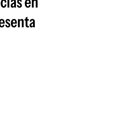
cias en
resenta