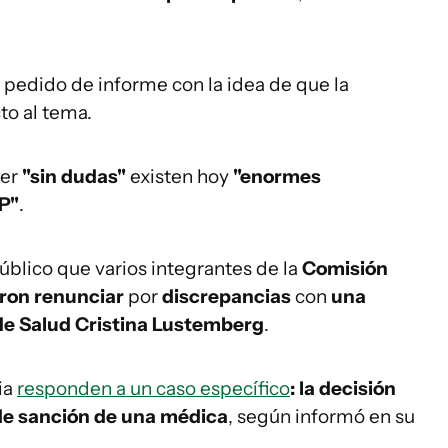
pedido de informe con la idea de que la
to al tema.
der
"sin dudas"
existen hoy
"enormes
P"
.
público que varios integrantes de la
Comisión
eron renunciar
por
discrepancias
con
una
 de Salud Cristina Lustemberg
.
ia
responden a un caso específico
: la decisión
de sanción de una médica
, según informó en su