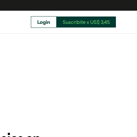
Login
Suscribite x US$ 3,45
uscríbete ahora a El Observador y elegí hasta
donde llegar.
Suscribite x US$ 3,45