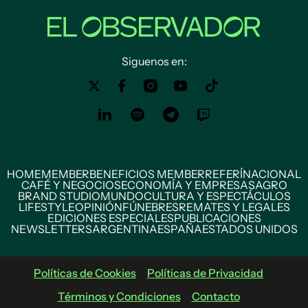
Siguenos en:
HOME
MEMBER
BENEFICIOS MEMBER
REFERÍ
NACIONAL
CAFÉ Y NEGOCIOS
ECONOMÍA Y EMPRESAS
AGRO
BRAND STUDIO
MUNDO
CULTURA Y ESPECTÁCULOS
LIFESTYLE
OPINIÓN
FÚNEBRES
REMATES Y LEGALES
EDICIONES ESPECIALES
PUBLICACIONES
NEWSLETTERS
ARGENTINA
ESPAÑA
ESTADOS UNIDOS
Políticas de Cookies
Políticas de Privacidad
Términos y Condiciones
Contacto