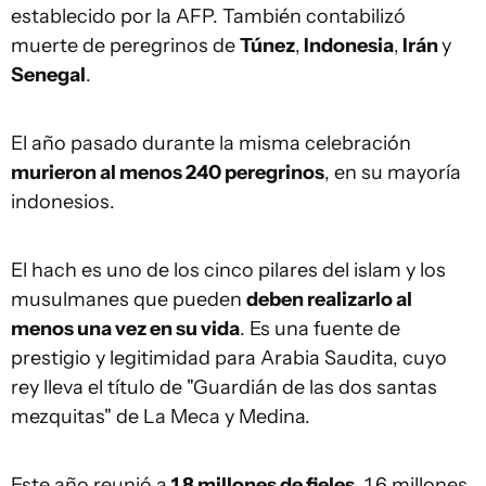
establecido por la AFP. También contabilizó
muerte de peregrinos de
Túnez
,
Indonesia
,
Irán
y
Senegal
.
El año pasado durante la misma celebración
murieron al menos 240 peregrinos
, en su mayoría
indonesios.
El hach es uno de los cinco pilares del islam y los
musulmanes que pueden
deben realizarlo al
menos una vez en su vida
. Es una fuente de
prestigio y legitimidad para Arabia Saudita, cuyo
rey lleva el título de "Guardián de las dos santas
mezquitas" de La Meca y Medina.
Este año reunió a
1,8 millones de fieles
, 1,6 millones