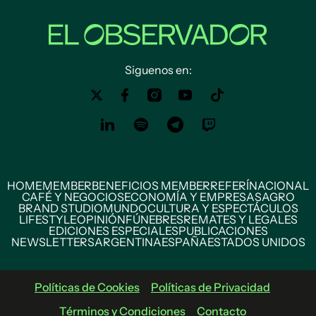
Siguenos en:
HOME
MEMBER
BENEFICIOS MEMBER
REFERÍ
NACIONAL
CAFÉ Y NEGOCIOS
ECONOMÍA Y EMPRESAS
AGRO
BRAND STUDIO
MUNDO
CULTURA Y ESPECTÁCULOS
LIFESTYLE
OPINIÓN
FÚNEBRES
REMATES Y LEGALES
EDICIONES ESPECIALES
PUBLICACIONES
NEWSLETTERS
ARGENTINA
ESPAÑA
ESTADOS UNIDOS
Políticas de Cookies
Políticas de Privacidad
Términos y Condiciones
Contacto