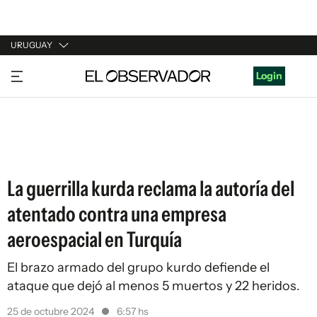
URUGUAY
URUGUAY
Login
ARGENTINA
ESPAÑA
ESTADOS UNIDOS
La guerrilla kurda reclama la autoría del
atentado contra una empresa
aeroespacial en Turquía
El brazo armado del grupo kurdo defiende el
ataque que dejó al menos 5 muertos y 22 heridos.
25 de octubre 2024
6:57 hs