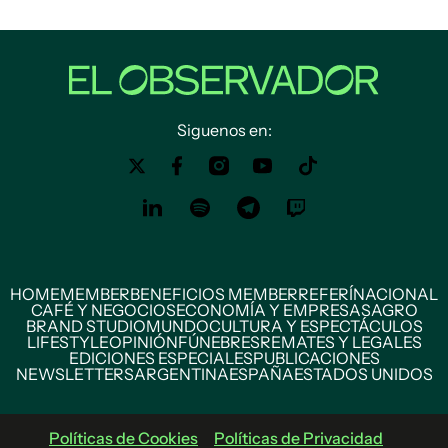
Siguenos en:
HOME
MEMBER
BENEFICIOS MEMBER
REFERÍ
NACIONAL
CAFÉ Y NEGOCIOS
ECONOMÍA Y EMPRESAS
AGRO
BRAND STUDIO
MUNDO
CULTURA Y ESPECTÁCULOS
LIFESTYLE
OPINIÓN
FÚNEBRES
REMATES Y LEGALES
EDICIONES ESPECIALES
PUBLICACIONES
NEWSLETTERS
ARGENTINA
ESPAÑA
ESTADOS UNIDOS
Políticas de Cookies
Políticas de Privacidad