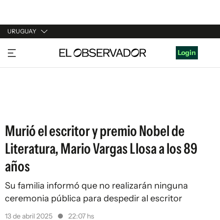
URUGUAY
URUGUAY
Login
ARGENTINA
ESPAÑA
ESTADOS UNIDOS
Murió el escritor y premio Nobel de
Literatura, Mario Vargas Llosa a los 89
años
Su familia informó que no realizarán ninguna
ceremonia pública para despedir al escritor
13 de abril 2025
22:07 hs