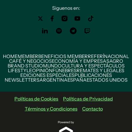
Siguenos en:
HOME
MEMBER
BENEFICIOS MEMBER
REFERÍ
NACIONAL
CAFÉ Y NEGOCIOS
ECONOMÍA Y EMPRESAS
AGRO
BRAND STUDIO
MUNDO
CULTURA Y ESPECTÁCULOS
LIFESTYLE
OPINIÓN
FÚNEBRES
REMATES Y LEGALES
EDICIONES ESPECIALES
PUBLICACIONES
NEWSLETTERS
ARGENTINA
ESPAÑA
ESTADOS UNIDOS
Políticas de Cookies
Políticas de Privacidad
Términos y Condiciones
Contacto