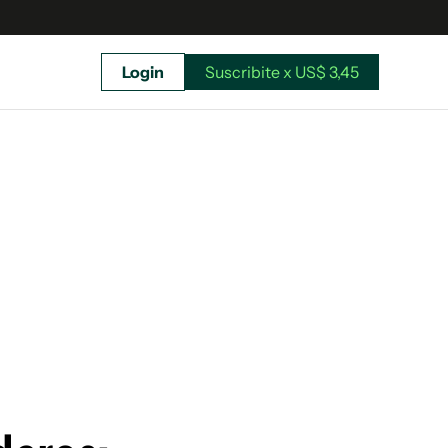
Login
Suscribite x US$ 3,45
uscríbete ahora a El Observador y elegí hasta
donde llegar.
Suscribite x US$ 3,45