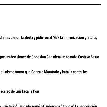
atras dieron la alerta y pidieron al MSP la inmunización gratuita,
ar que las decisiones de Conexión Ganadera las tomaba Gustavo Basso
e el mismo tumor que Gonzalo Moratorio y batalla contra los
iscurso de Luis Lacalle Pou
su historia": Delgado acusó a Cardona de "trancar" la negociación