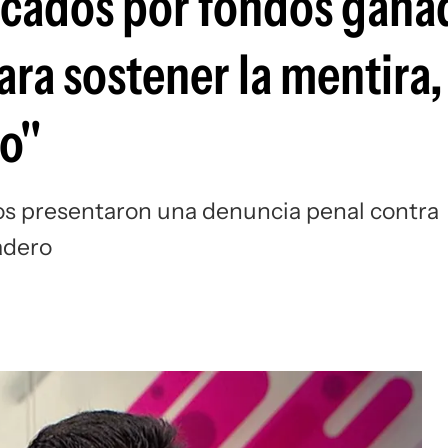
cados por fondos gana
ara sostener la mentira,
o"
os presentaron una denuncia penal contra
adero