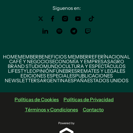
Siguenos en:
HOME
MEMBER
BENEFICIOS MEMBER
REFERÍ
NACIONAL
CAFÉ Y NEGOCIOS
ECONOMÍA Y EMPRESAS
AGRO
BRAND STUDIO
MUNDO
CULTURA Y ESPECTÁCULOS
LIFESTYLE
OPINIÓN
FÚNEBRES
REMATES Y LEGALES
EDICIONES ESPECIALES
PUBLICACIONES
NEWSLETTERS
ARGENTINA
ESPAÑA
ESTADOS UNIDOS
Políticas de Cookies
Políticas de Privacidad
Términos y Condiciones
Contacto