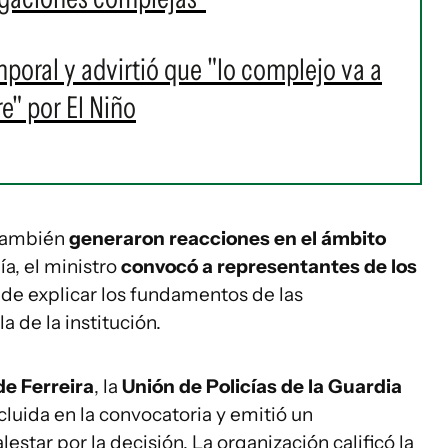
mporal y advirtió que "lo complejo va a
e" por El Niño
 también
generaron reacciones en el ámbito
ía, el ministro
convocó a representantes de los
 de explicar los fundamentos de las
a de la institución.
de Ferreira
, la
Unión de Policías de la Guardia
cluida en la convocatoria y emitió un
star por la decisión. La organización calificó la