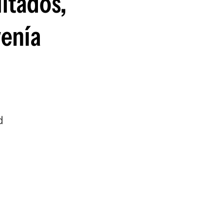
ultados,
venía
d