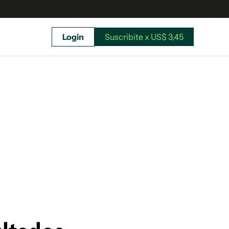
Login
Suscribite x US$ 3,45
uscríbete ahora a El Observador y elegí hasta
donde llegar.
Suscribite x US$ 3,45