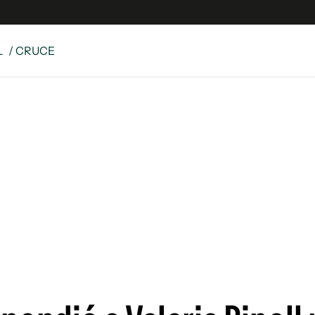
L
/ CRUCE
e
S
n
es
Siguenos en:
 y Legales
es especiales
ciones
ters
ina
 Unidos