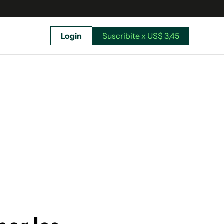
Login
Suscribite x US$ 3,45
uscríbete ahora a El Observador y elegí hasta
donde llegar.
Suscribite x US$ 3,45