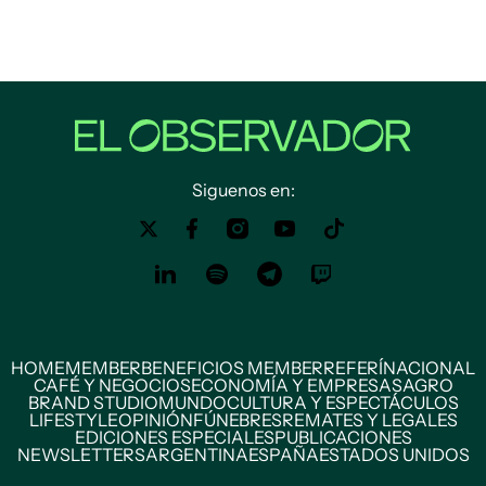
Siguenos en:
HOME
MEMBER
BENEFICIOS MEMBER
REFERÍ
NACIONAL
CAFÉ Y NEGOCIOS
ECONOMÍA Y EMPRESAS
AGRO
BRAND STUDIO
MUNDO
CULTURA Y ESPECTÁCULOS
LIFESTYLE
OPINIÓN
FÚNEBRES
REMATES Y LEGALES
EDICIONES ESPECIALES
PUBLICACIONES
NEWSLETTERS
ARGENTINA
ESPAÑA
ESTADOS UNIDOS