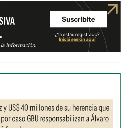
SIVA
Suscribite
.
¿Ya estás registrado?
Iniciá sesión aquí
 la información.
 y US$ 40 millones de su herencia que
por caso GBU responsabilizan a Álvaro