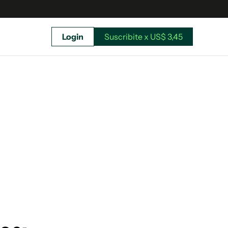
Login
Suscribite x US$ 3,45
uscríbete ahora a El Observador y elegí hasta
donde llegar.
Suscribite x US$ 3,45