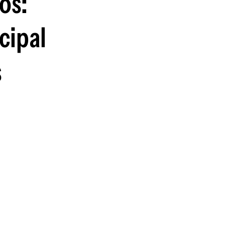
os:
cipal
s