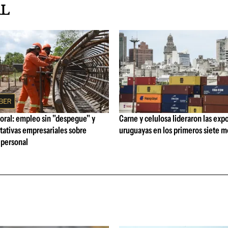
AL
oral: empleo sin "despegue" y
Carne y celulosa lideraron las exp
tativas empresariales sobre
uruguayas en los primeros siete 
personal