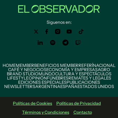
Siguenos en:
HOME
MEMBER
BENEFICIOS MEMBER
REFERÍ
NACIONAL
CAFÉ Y NEGOCIOS
ECONOMÍA Y EMPRESAS
AGRO
BRAND STUDIO
MUNDO
CULTURA Y ESPECTÁCULOS
LIFESTYLE
OPINIÓN
FÚNEBRES
REMATES Y LEGALES
EDICIONES ESPECIALES
PUBLICACIONES
NEWSLETTERS
ARGENTINA
ESPAÑA
ESTADOS UNIDOS
Políticas de Cookies
Políticas de Privacidad
Términos y Condiciones
Contacto