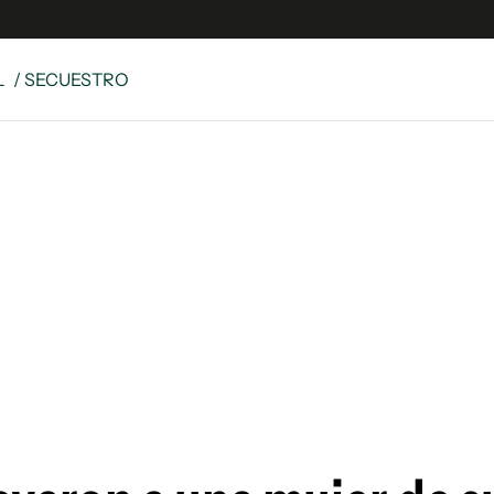
L
/ SECUESTRO
e
S
n
es
Siguenos en:
 y Legales
es especiales
ciones
ters
ina
 Unidos