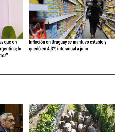
as que en
Inflación en Uruguay se mantuvo estable y
rgentina; lo
quedó en 4,3% interanual a julio
ros"