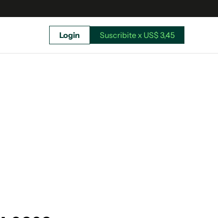
Login
Suscribite x US$ 3,45
uscríbete ahora a El Observador y elegí hasta
donde llegar.
Suscribite x US$ 3,45